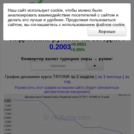
Наш сайт использует cookie, чтобы можно было
анализировать взаимодействие посетителей с сайтом и
делать его лучше и удобнее. Продолжая пользоваться
сайтом, вы соглашаетесь с использованием файлов cookie.
Курс 10 Турецкая лира к 100
Хорошо
*
Индийским рупиям на
сегодня
:
+0.0001
0.2003
+0.05%
Конвертер валют турецкие лиры → рупии:
►
График динамики курса TRY/INR
за 2 недели
|
за 3 месяца
|
за
год
Разместить этот график на вашем сайте (будет обновляться
автоматически ежедневно)