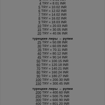
4
TRY = 8.01 INR
5
TRY = 10.02 INR
6
TRY = 12.02 INR
7
TRY = 14.02 INR
8
TRY = 16.02 INR
9
TRY = 18.03 INR
10
TRY = 20.03 INR
15
TRY = 30.05 INR
20
TRY = 40.06 INR
турецкие лиры → рупии
25
TRY = 50.08 INR
30
TRY = 60.09 INR
35
TRY = 70.11 INR
40
TRY = 80.12 INR
45
TRY = 90.14 INR
50
TRY = 100.15 INR
60
TRY = 120.18 INR
70
TRY = 140.21 INR
80
TRY = 160.24 INR
90
TRY = 180.27 INR
100
TRY = 200.30 INR
150
TRY = 300.45 INR
турецкие лиры → рупии
200
TRY = 400.60 INR
250
TRY = 500.75 INR
300
TRY = 600.90 INR
400
TRY = 801.20 INR