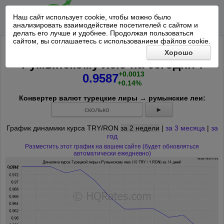
Наш сайт использует cookie, чтобы можно было
анализировать взаимодействие посетителей с сайтом и
делать его лучше и удобнее. Продолжая пользоваться
сайтом, вы соглашаетесь с использованием файлов cookie.
Курс 10 Турецкая лира к
Хорошо
*
Румынскому лею на
сегодня
:
+0.0013
0.9587
+0.14%
Конвертер валют турецкие лиры → румынские леи:
►
График динамики курса TRY/RON
за 2 недели
|
за 3 месяца
|
за
год
Разместить этот график на вашем сайте (будет обновляться
автоматически ежедневно)