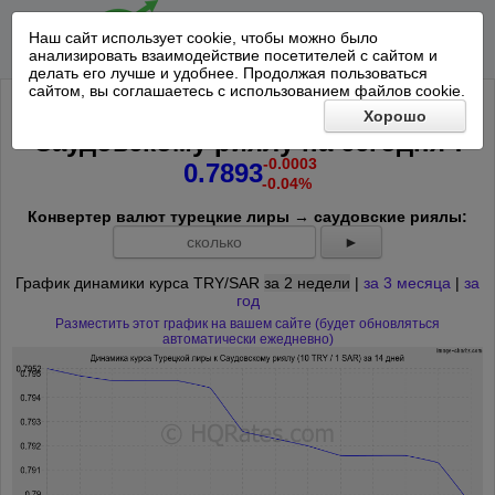
Наш сайт использует cookie, чтобы можно было
анализировать взаимодействие посетителей с сайтом и
делать его лучше и удобнее. Продолжая пользоваться
сайтом, вы соглашаетесь с использованием файлов cookie.
Курс 10 Турецкая лира к
Хорошо
*
Саудовскому риялу на
сегодня
:
-0.0003
0.7893
-0.04%
Конвертер валют турецкие лиры → саудовские риялы:
►
График динамики курса TRY/SAR
за 2 недели
|
за 3 месяца
|
за
год
Разместить этот график на вашем сайте (будет обновляться
автоматически ежедневно)