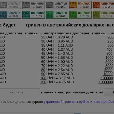
о будет
___
гривен в австралийских долларах на 
кие доллары
гривны → австралийские доллары
гривны → а
AUD
25
UAH = 0.79 AUD
200
AUD
30
UAH = 0.95 AUD
250
AUD
35
UAH = 1.11 AUD
300
AUD
40
UAH = 1.27 AUD
400
AUD
45
UAH = 1.43 AUD
500
AUD
50
UAH = 1.58 AUD
1000
AUD
60
UAH = 1.90 AUD
2000
AUD
70
UAH = 2.22 AUD
3000
AUD
80
UAH = 2.54 AUD
5000
AUD
90
UAH = 2.85 AUD
10000
AUD
100
UAH = 3.17 AUD
100000
AUD
150
UAH = 4.75 AUD
1000000
гривен в австралийские доллары
основе официальных курсов
украинской гривны к рублю
и
австралийск