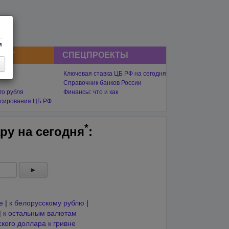
.
м
СНГ
СПЕЦПРОЕКТЫ
Ключевая ставка ЦБ РФ на сегодня
Справочник банков России
го рубля
Финансы: что и как
сирования ЦБ РФ
*
ару на
сегодня
:
►
е
|
к белорусскому рублю
|
|
к остальным валютам
кого доллара к гривне