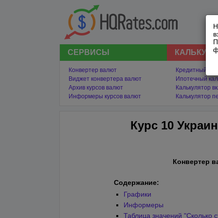
Н
в
П
ф
СЕРВИСЫ
КАЛЬКУЛ
Конвертер валют
Кредитный кал
Виджет конвертера валют
Ипотечный кал
Архив курсов валют
Калькулятор в
Информеры курсов валют
Калькулятор п
Курс 10 Украи
Конвертер в
Содержание:
Графики
Информеры
Таблица значений "Сколько с