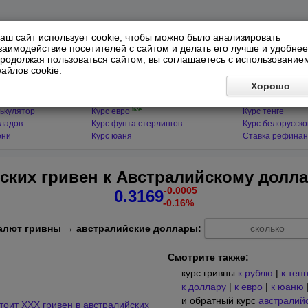
аш сайт использует cookie, чтобы можно было анализировать
заимодействие посетителей с сайтом и делать его лучше и удобнее
родолжая пользоваться сайтом, вы соглашаетесь с использование
айлов cookie.
ЯТОРЫ
МИРОВЫЕ ВАЛЮТЫ
ФИНАНСЫ 
Хорошо
live
ькулятор
Курс доллара
Курс гривны
live
ькулятор
Курс евро
Курс тенге
кладов
Курс фунта стерлингов
Курс белорусско
ени
Курс юаня
Ставка рефинан
нских гривен к Австралийскому долл
-0.0005
0.3169
-0.16%
алют гривны → австралийские доллары:
Смотрите также:
курс гривны
к рублю
|
к тенг
к доллару
|
к евро
|
к юаню
и обратный курс
австралийс
тоит XXX гривен в австралийских