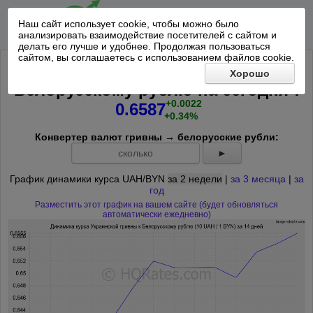
Наш сайт использует cookie, чтобы можно было
анализировать взаимодействие посетителей с сайтом и
делать его лучше и удобнее. Продолжая пользоваться
сайтом, вы соглашаетесь с использованием файлов cookie.
Курс 10 Украинских гривен к
Хорошо
*
Белорусскому рублю на
сегодня
:
+0.0022
0.6587
+0.34%
Конвертер валют гривны → белорусские рубли:
►
График динамики курса UAH/BYN
за 2 недели
|
за 3 месяца
|
за
год
Разместить этот график на вашем сайте (будет обновляться
автоматически ежедневно)