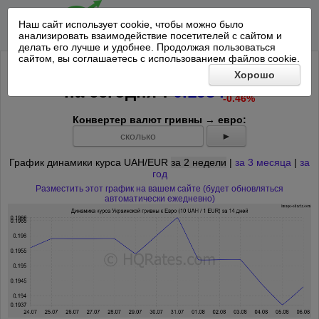
Наш сайт использует cookie, чтобы можно было
анализировать взаимодействие посетителей с сайтом и
делать его лучше и удобнее. Продолжая пользоваться
сайтом, вы соглашаетесь с использованием файлов cookie.
Курс 10 Украинских гривен к Евро
Хорошо
-0.0009
*
на
сегодня
:
0.1934
-0.46%
Конвертер валют гривны → евро:
►
График динамики курса UAH/EUR
за 2 недели
|
за 3 месяца
|
за
год
Разместить этот график на вашем сайте (будет обновляться
автоматически ежедневно)