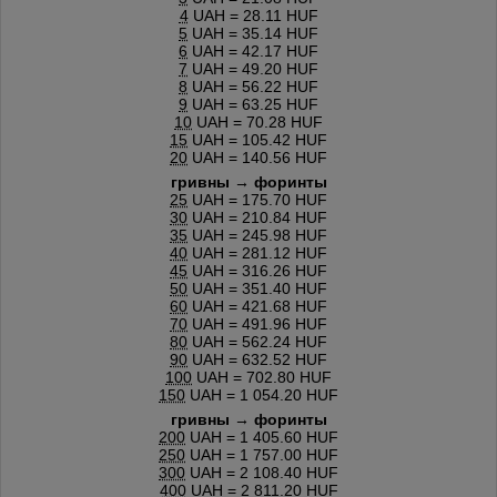
4
UAH = 28.11 HUF
5
UAH = 35.14 HUF
6
UAH = 42.17 HUF
7
UAH = 49.20 HUF
8
UAH = 56.22 HUF
9
UAH = 63.25 HUF
10
UAH = 70.28 HUF
15
UAH = 105.42 HUF
20
UAH = 140.56 HUF
гривны → форинты
25
UAH = 175.70 HUF
30
UAH = 210.84 HUF
35
UAH = 245.98 HUF
40
UAH = 281.12 HUF
45
UAH = 316.26 HUF
50
UAH = 351.40 HUF
60
UAH = 421.68 HUF
70
UAH = 491.96 HUF
80
UAH = 562.24 HUF
90
UAH = 632.52 HUF
100
UAH = 702.80 HUF
150
UAH = 1 054.20 HUF
гривны → форинты
200
UAH = 1 405.60 HUF
250
UAH = 1 757.00 HUF
300
UAH = 2 108.40 HUF
400
UAH = 2 811.20 HUF