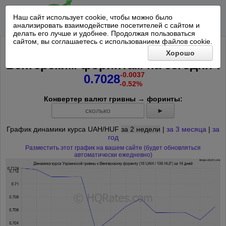
Наш сайт использует cookie, чтобы можно было
анализировать взаимодействие посетителей с сайтом и
делать его лучше и удобнее. Продолжая пользоваться
сайтом, вы соглашаетесь с использованием файлов cookie.
Курс 10 Украинских гривен к 100
Хорошо
*
Венгерским форинтам на
сегодня
:
-0.0037
0.7028
-0.52%
Конвертер валют гривны → форинты:
►
График динамики курса UAH/HUF
за 2 недели
|
за 3 месяца
|
за
год
Разместить этот график на вашем сайте (будет обновляться
автоматически ежедневно)