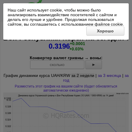
Наш сайт использует cookie, чтобы можно было
анализировать взаимодействие посетителей с сайтом и
делать его лучше и удобнее. Продолжая пользоваться
сайтом, вы соглашаетесь с использованием файлов cookie.
Курс 10 Украинских гривен к 1000
Хорошо
*
Вон Республики Корея на
сегодня
:
+0.0001
0.3196
+0.03%
Конвертер валют гривны → воны:
►
График динамики курса UAH/KRW
за 2 недели
|
за 3 месяца
|
за
год
Разместить этот график на вашем сайте (будет обновляться
автоматически ежедневно)