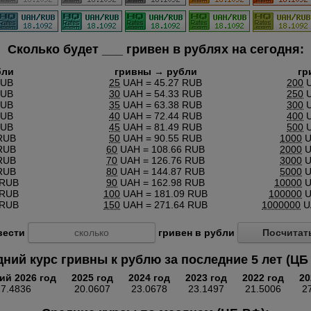
Сколько будет
___
гривен в рублях на сегодня:
бли
гривны → рубли
гр
RUB
25
UAH = 45.27 RUB
200
U
RUB
30
UAH = 54.33 RUB
250
U
RUB
35
UAH = 63.38 RUB
300
U
RUB
40
UAH = 72.44 RUB
400
U
RUB
45
UAH = 81.49 RUB
500
U
RUB
50
UAH = 90.55 RUB
1000
U
RUB
60
UAH = 108.66 RUB
2000
U
RUB
70
UAH = 126.76 RUB
3000
U
RUB
80
UAH = 144.87 RUB
5000
U
 RUB
90
UAH = 162.98 RUB
10000
U
 RUB
100
UAH = 181.09 RUB
100000
U
 RUB
150
UAH = 271.64 RUB
1000000
U
вести
гривен в рубли
Посчитат
ний курс гривны к рублю за последние 5 лет (ЦБ
ий 2026 год
2025 год
2024 год
2023 год
2022 год
20
17.4836
20.0607
23.0678
23.1497
21.5006
2