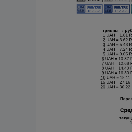
гривны → ру
1
UAH = 1.81 
2
UAH = 3.62 
3
UAH = 5.43 
4
UAH = 7.24 
5
UAH = 9.05 
6
UAH = 10.87 
7
UAH = 12.68 
8
UAH = 14.49 
9
UAH = 16.30 
10
UAH = 18.11
15
UAH = 27.16
20
UAH = 36.22
Пере
Сред
текущ