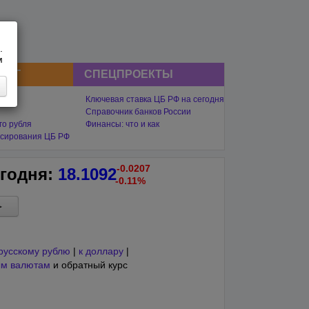
.
м
СНГ
СПЕЦПРОЕКТЫ
Ключевая ставка ЦБ РФ на сегодня
Справочник банков России
го рубля
Финансы: что и как
сирования ЦБ РФ
-0.0207
егодня
:
18.1092
-0.11%
►
русскому рублю
|
к доллару
|
ым валютам
и обратный курс