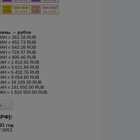
ивны → рубли
AH = 362.18 RUB
AH = 452.73 RUB
AH = 543.28 RUB
AH = 724.37 RUB
AH = 905.46 RUB
AH = 1 810.92 RUB
AH = 3 621.84 RUB
AH = 5 432.76 RUB
AH = 9 054.60 RUB
AH = 18 109.20 RUB
AH = 181 092.00 RUB
AH = 1 810 920.00 RUB
ь
 РФ):
21 год
7.0053