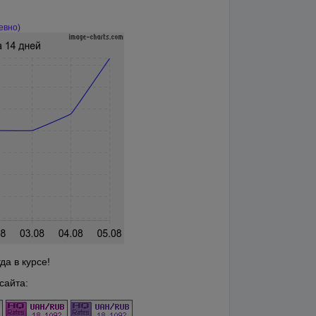
евно)
а в курсе!
сайта: