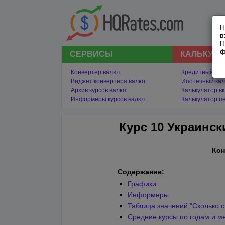
Н
в
П
ф
СЕРВИСЫ
КАЛЬКУЛ
Конвертер валют
Кредитный кал
Виджет конвертера валют
Ипотечный кал
Архив курсов валют
Калькулятор в
Информеры курсов валют
Калькулятор п
Курс 10 Украинск
Кон
Содержание:
Графики
Информеры
Таблица значений "Сколько с
Средние курсы по годам и м