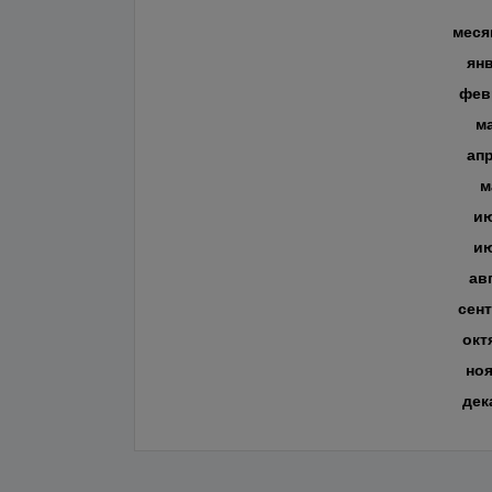
меся
ян
фев
м
ап
м
и
и
ав
сен
окт
но
дек