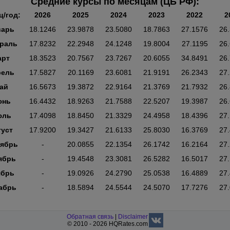
Средние курсы по месяцам (ЦБ РФ):
ц/год:
2026
2025
2024
2023
2022
2
варь
18.1246
23.9878
23.5080
18.7863
27.1576
26
раль
17.8232
22.2948
24.1248
19.8004
27.1195
26
арт
18.3523
20.7567
23.7267
20.6055
34.8491
26
рель
17.5827
20.1169
23.6081
21.9191
26.2343
27
ай
16.5673
19.3872
22.9164
21.3769
21.7932
26
юнь
16.4432
18.9263
21.7588
22.5207
19.3987
26
юль
17.4098
18.8450
21.3329
24.4958
18.4396
27
густ
17.9200
19.3427
21.6133
25.8030
16.3769
27
тябрь
-
20.0855
22.1354
26.1742
16.2164
27
ябрь
-
19.4548
23.3081
26.5282
16.5017
27
ябрь
-
19.0926
24.2790
25.0538
16.4889
27
абрь
-
18.5894
24.5544
24.5070
17.7276
27
Обратная связь
|
Disclaimer
© 2010 - 2026 HQRates.com