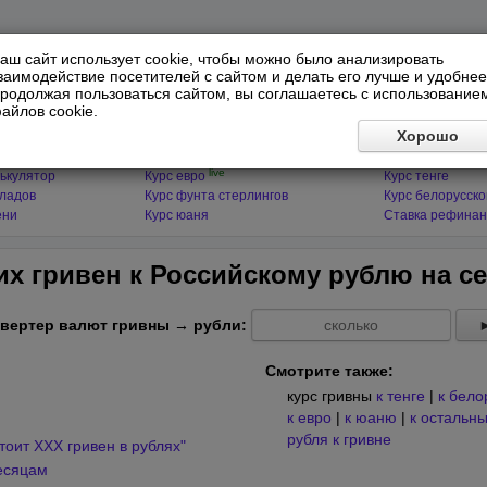
аш сайт использует cookie, чтобы можно было анализировать
заимодействие посетителей с сайтом и делать его лучше и удобнее
родолжая пользоваться сайтом, вы соглашаетесь с использование
айлов cookie.
ЯТОРЫ
МИРОВЫЕ ВАЛЮТЫ
ФИНАНСЫ 
Хорошо
live
ькулятор
Курс доллара
Курс гривны
live
ькулятор
Курс евро
Курс тенге
кладов
Курс фунта стерлингов
Курс белорусско
ени
Курс юаня
Ставка рефинан
их гривен к Российскому рублю на
с
вертер валют гривны → рубли:
Смотрите также:
курс гривны
к тенге
|
к бело
к евро
|
к юаню
|
к остальн
рубля к гривне
тоит XXX гривен в рублях"
есяцам