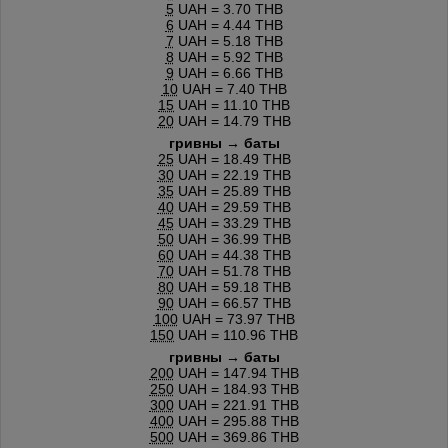
5
UAH = 3.70 THB
6
UAH = 4.44 THB
7
UAH = 5.18 THB
8
UAH = 5.92 THB
9
UAH = 6.66 THB
10
UAH = 7.40 THB
15
UAH = 11.10 THB
20
UAH = 14.79 THB
гривны → баты
25
UAH = 18.49 THB
30
UAH = 22.19 THB
35
UAH = 25.89 THB
40
UAH = 29.59 THB
45
UAH = 33.29 THB
50
UAH = 36.99 THB
60
UAH = 44.38 THB
70
UAH = 51.78 THB
80
UAH = 59.18 THB
90
UAH = 66.57 THB
100
UAH = 73.97 THB
150
UAH = 110.96 THB
гривны → баты
200
UAH = 147.94 THB
250
UAH = 184.93 THB
300
UAH = 221.91 THB
400
UAH = 295.88 THB
500
UAH = 369.86 THB