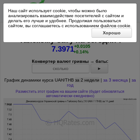
Наш сайт использует cookie, чтобы можно было
анализировать взаимодействие посетителей с сайтом и
делать его лучше и удобнее. Продолжая пользоваться
сайтом, вы соглашаетесь с использованием файлов cookie.
Курс 10 Украинских гривен к
Хорошо
*
Тайскому бату на
сегодня
:
+0.0105
7.3971
+0.14%
Конвертер валют гривны → баты:
►
График динамики курса UAH/THB
за 2 недели
|
за 3 месяца
|
за
год
Разместить этот график на вашем сайте (будет обновляться
автоматически ежедневно)