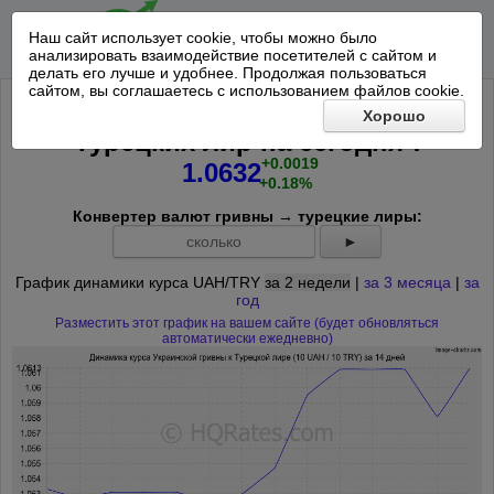
Наш сайт использует cookie, чтобы можно было
анализировать взаимодействие посетителей с сайтом и
делать его лучше и удобнее. Продолжая пользоваться
сайтом, вы соглашаетесь с использованием файлов cookie.
Курс 10 Украинских гривен к 10
Хорошо
*
Турецких лир на
сегодня
:
+0.0019
1.0632
+0.18%
Конвертер валют гривны → турецкие лиры:
►
График динамики курса UAH/TRY
за 2 недели
|
за 3 месяца
|
за
год
Разместить этот график на вашем сайте (будет обновляться
автоматически ежедневно)