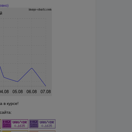
евно)
 в курсе!
сайта: