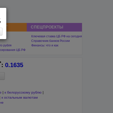
.
м
СНГ
СПЕЦПРОЕКТЫ
Ключевая ставка ЦБ РФ на сегодня
Справочник банков России
го рубля
Финансы: что и как
сирования ЦБ РФ
*
:
0.1635
е
|
к белорусскому рублю
|
|
к остальным валютам
не