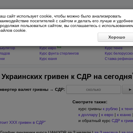
аш сайт использует cookie, чтобы можно было анализировать
заимодействие посетителей с сайтом и делать его лучше и удобнее
родолжая пользоваться сайтом, вы соглашаетесь с использование
айлов cookie.
ЯТОРЫ
МИРОВЫЕ ВАЛЮТЫ
ФИНАНСЫ 
Хорошо
live
ькулятор
Курс доллара
Курс гривны
live
ькулятор
Курс евро
Курс тенге
кладов
Курс фунта стерлингов
Курс белорусско
ени
Курс юаня
Ставка рефинан
 Украинских гривен к СДР на
сегодня
нвертер валют гривны → СДР:
►
Смотрите также:
курс гривны
к рублю
|
к тенг
к доллару
|
к евро
|
к юаню
и обратный курс
СДР к грив
тоит XXX гривен в СДР"
График динамики курса UAH/XDR
за 2 недели
|
за 3 месяца
|
за год