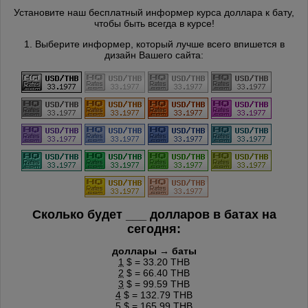
Установите наш бесплатный информер курса доллара к бату,
чтобы быть всегда в курсе!
1. Выберите информер, который лучше всего впишется в
дизайн Вашего сайта:
Сколько будет
___
долларов в батах на
сегодня:
доллары → баты
1
$ = 33.20 THB
2
$ = 66.40 THB
3
$ = 99.59 THB
4
$ = 132.79 THB
5
$ = 165.99 THB