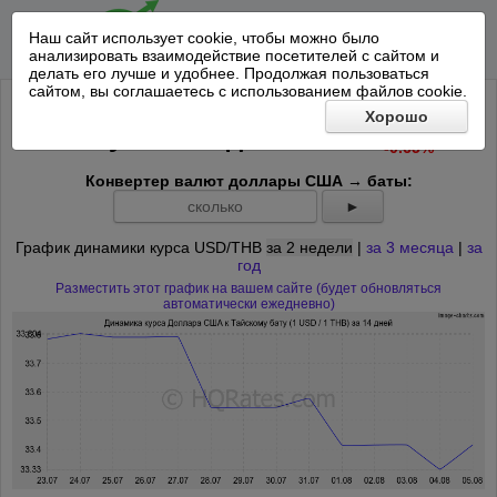
Наш сайт использует cookie, чтобы можно было
анализировать взаимодействие посетителей с сайтом и
делать его лучше и удобнее. Продолжая пользоваться
сайтом, вы соглашаетесь с использованием файлов cookie.
Курс Доллара США к Тайскому
Хорошо
-0.2176
бату на
сегодня
:
33.1977
-0.65%
Конвертер валют доллары США → баты:
►
График динамики курса USD/THB
за 2 недели
|
за 3 месяца
|
за
год
Разместить этот график на вашем сайте (будет обновляться
автоматически ежедневно)