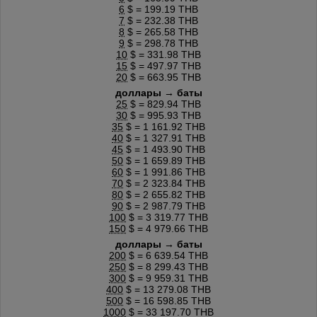
6
$ = 199.19 THB
7
$ = 232.38 THB
8
$ = 265.58 THB
9
$ = 298.78 THB
10
$ = 331.98 THB
15
$ = 497.97 THB
20
$ = 663.95 THB
доллары → баты
25
$ = 829.94 THB
30
$ = 995.93 THB
35
$ = 1 161.92 THB
40
$ = 1 327.91 THB
45
$ = 1 493.90 THB
50
$ = 1 659.89 THB
60
$ = 1 991.86 THB
70
$ = 2 323.84 THB
80
$ = 2 655.82 THB
90
$ = 2 987.79 THB
100
$ = 3 319.77 THB
150
$ = 4 979.66 THB
доллары → баты
200
$ = 6 639.54 THB
250
$ = 8 299.43 THB
300
$ = 9 959.31 THB
400
$ = 13 279.08 THB
500
$ = 16 598.85 THB
1000
$ = 33 197.70 THB