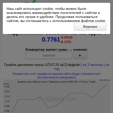
Наш сайт использует cookie, чтобы можно было
анализировать взаимодействие посетителей с сайтом и
делать его лучше и удобнее. Продолжая пользоваться
сайтом, вы соглашаетесь с использованием файлов cookie.
Курс 10000 Узбекских сум к 10
Хорошо
*
Таджикским сомони на
сегодня
:
-0.0010
0.7761
-0.13%
Конвертер валют сумы → сомони:
►
График динамики курса UZS/TJS
за 2 недели
|
за 3 месяца
|
за
год
Разместить этот график на вашем сайте (будет обновляться
автоматически ежедневно)