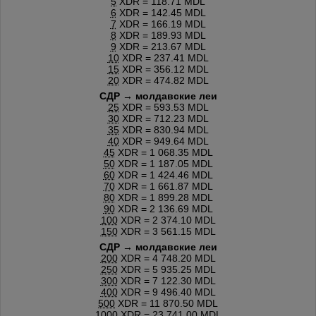
5
XDR = 118.71 MDL
6
XDR = 142.45 MDL
7
XDR = 166.19 MDL
8
XDR = 189.93 MDL
9
XDR = 213.67 MDL
10
XDR = 237.41 MDL
15
XDR = 356.12 MDL
20
XDR = 474.82 MDL
СДР → молдавские леи
25
XDR = 593.53 MDL
30
XDR = 712.23 MDL
35
XDR = 830.94 MDL
40
XDR = 949.64 MDL
45
XDR = 1 068.35 MDL
50
XDR = 1 187.05 MDL
60
XDR = 1 424.46 MDL
70
XDR = 1 661.87 MDL
80
XDR = 1 899.28 MDL
90
XDR = 2 136.69 MDL
100
XDR = 2 374.10 MDL
150
XDR = 3 561.15 MDL
СДР → молдавские леи
200
XDR = 4 748.20 MDL
250
XDR = 5 935.25 MDL
300
XDR = 7 122.30 MDL
400
XDR = 9 496.40 MDL
500
XDR = 11 870.50 MDL
1000
XDR = 23 741.00 MDL