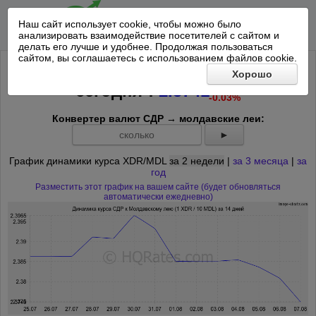
Наш сайт использует cookie, чтобы можно было
анализировать взаимодействие посетителей с сайтом и
делать его лучше и удобнее. Продолжая пользоваться
сайтом, вы соглашаетесь с использованием файлов cookie.
Курс СДР к 10 Молдавским леям на
Хорошо
-0.0008
*
сегодня
:
2.3741
-0.03%
Конвертер валют СДР → молдавские леи:
►
График динамики курса XDR/MDL
за 2 недели
|
за 3 месяца
|
за
год
Разместить этот график на вашем сайте (будет обновляться
автоматически ежедневно)