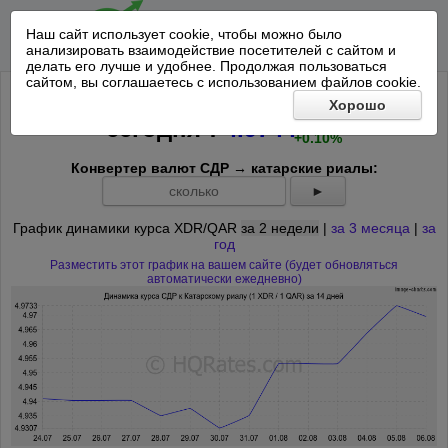
Наш сайт использует cookie, чтобы можно было
анализировать взаимодействие посетителей с сайтом и
делать его лучше и удобнее. Продолжая пользоваться
сайтом, вы соглашаетесь с использованием файлов cookie.
Курс СДР к Катарскому риалу на
Хорошо
+0.0049
*
сегодня
:
4.9744
+0.10%
Конвертер валют СДР → катарские риалы:
►
График динамики курса XDR/QAR
за 2 недели
|
за 3 месяца
|
за
год
Разместить этот график на вашем сайте (будет обновляться
автоматически ежедневно)