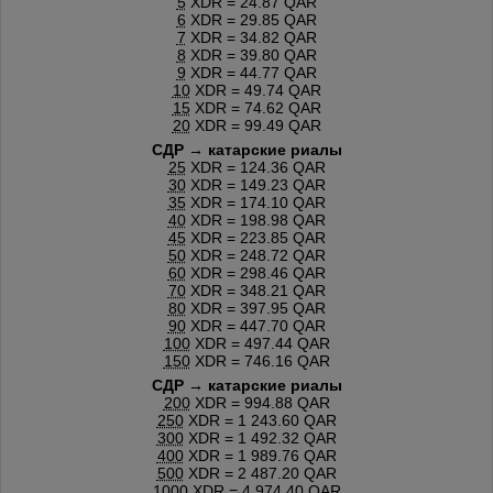
5
XDR = 24.87 QAR
6
XDR = 29.85 QAR
7
XDR = 34.82 QAR
8
XDR = 39.80 QAR
9
XDR = 44.77 QAR
10
XDR = 49.74 QAR
15
XDR = 74.62 QAR
20
XDR = 99.49 QAR
СДР → катарские риалы
25
XDR = 124.36 QAR
30
XDR = 149.23 QAR
35
XDR = 174.10 QAR
40
XDR = 198.98 QAR
45
XDR = 223.85 QAR
50
XDR = 248.72 QAR
60
XDR = 298.46 QAR
70
XDR = 348.21 QAR
80
XDR = 397.95 QAR
90
XDR = 447.70 QAR
100
XDR = 497.44 QAR
150
XDR = 746.16 QAR
СДР → катарские риалы
200
XDR = 994.88 QAR
250
XDR = 1 243.60 QAR
300
XDR = 1 492.32 QAR
400
XDR = 1 989.76 QAR
500
XDR = 2 487.20 QAR
1000
XDR = 4 974.40 QAR