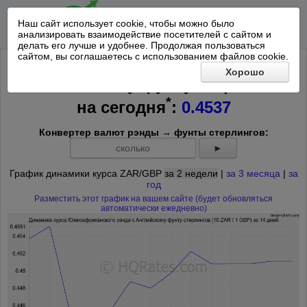
Наш сайт использует cookie, чтобы можно было
анализировать взаимодействие посетителей с сайтом и
делать его лучше и удобнее. Продолжая пользоваться
сайтом, вы соглашаетесь с использованием файлов cookie.
Курс 10 Южноафриканских рэндов
Хорошо
к Английскому фунту стерлингов
*
на
сегодня
:
0.4537
Конвертер валют рэнды → фунты стерлингов:
►
График динамики курса ZAR/GBP
за 2 недели
|
за 3 месяца
|
за
год
Разместить этот график на вашем сайте (будет обновляться
автоматически ежедневно)